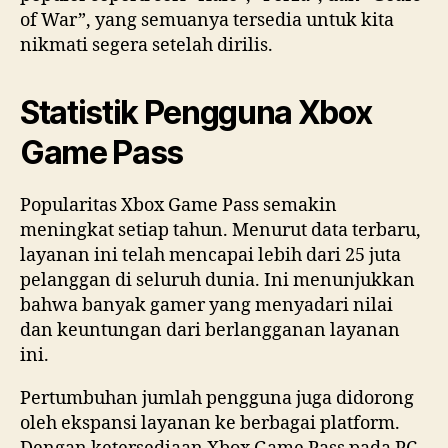
of War”, yang semuanya tersedia untuk kita
nikmati segera setelah dirilis.
Statistik Pengguna Xbox
Game Pass
Popularitas Xbox Game Pass semakin
meningkat setiap tahun. Menurut data terbaru,
layanan ini telah mencapai lebih dari 25 juta
pelanggan di seluruh dunia. Ini menunjukkan
bahwa banyak gamer yang menyadari nilai
dan keuntungan dari berlangganan layanan
ini.
Pertumbuhan jumlah pengguna juga didorong
oleh ekspansi layanan ke berbagai platform.