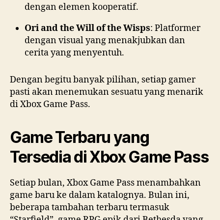
dengan elemen kooperatif.
Ori and the Will of the Wisps
: Platformer
dengan visual yang menakjubkan dan
cerita yang menyentuh.
Dengan begitu banyak pilihan, setiap gamer
pasti akan menemukan sesuatu yang menarik
di Xbox Game Pass.
Game Terbaru yang
Tersedia di Xbox Game Pass
Setiap bulan, Xbox Game Pass menambahkan
game baru ke dalam katalognya. Bulan ini,
beberapa tambahan terbaru termasuk
“Starfield”, game RPG epik dari Bethesda yang