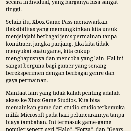
secara individual, yang harganya bisa sangat
tinggi.
Selain itu, Xbox Game Pass menawarkan
fleksibilitas yang memungkinkan kita untuk
menjelajahi berbagai jenis permainan tanpa
komitmen jangka panjang. Jika kita tidak
menyukai suatu game, kita cukup
menghapusnya dan mencoba yang lain. Hal ini
sangat berguna bagi gamer yang senang
bereksperimen dengan berbagai genre dan
gaya permainan.
Manfaat lain yang tidak kalah penting adalah
akses ke Xbox Game Studios. Kita bisa
memainkan game dari studio-studio terkemuka
milik Microsoft pada hari peluncurannya tanpa
biaya tambahan. Ini termasuk game-game
populer seperti seri “Halo”, “Forza”, dan “Gears