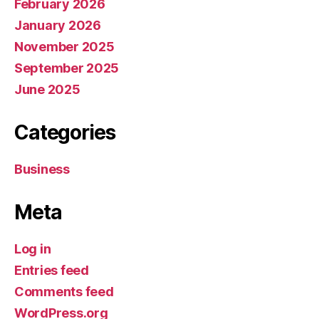
February 2026
January 2026
November 2025
September 2025
June 2025
Categories
Business
Meta
Log in
Entries feed
Comments feed
WordPress.org