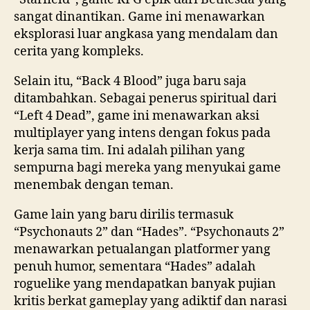
sangat dinantikan. Game ini menawarkan
eksplorasi luar angkasa yang mendalam dan
cerita yang kompleks.
Selain itu, “Back 4 Blood” juga baru saja
ditambahkan. Sebagai penerus spiritual dari
“Left 4 Dead”, game ini menawarkan aksi
multiplayer yang intens dengan fokus pada
kerja sama tim. Ini adalah pilihan yang
sempurna bagi mereka yang menyukai game
menembak dengan teman.
Game lain yang baru dirilis termasuk
“Psychonauts 2” dan “Hades”. “Psychonauts 2”
menawarkan petualangan platformer yang
penuh humor, sementara “Hades” adalah
roguelike yang mendapatkan banyak pujian
kritis berkat gameplay yang adiktif dan narasi