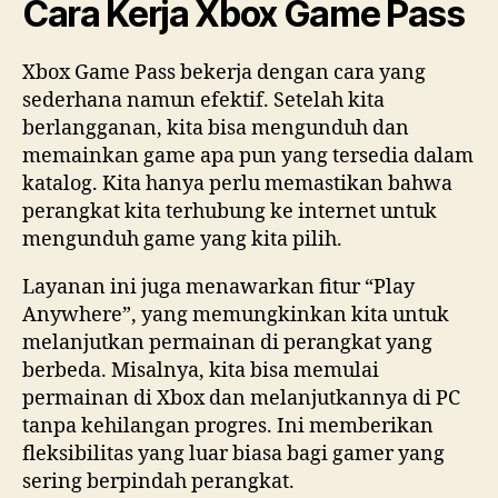
Cara Kerja Xbox Game Pass
Xbox Game Pass bekerja dengan cara yang
sederhana namun efektif. Setelah kita
berlangganan, kita bisa mengunduh dan
memainkan game apa pun yang tersedia dalam
katalog. Kita hanya perlu memastikan bahwa
perangkat kita terhubung ke internet untuk
mengunduh game yang kita pilih.
Layanan ini juga menawarkan fitur “Play
Anywhere”, yang memungkinkan kita untuk
melanjutkan permainan di perangkat yang
berbeda. Misalnya, kita bisa memulai
permainan di Xbox dan melanjutkannya di PC
tanpa kehilangan progres. Ini memberikan
fleksibilitas yang luar biasa bagi gamer yang
sering berpindah perangkat.