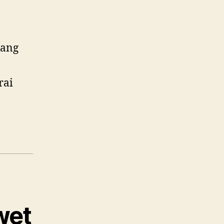
kang
rai
wet