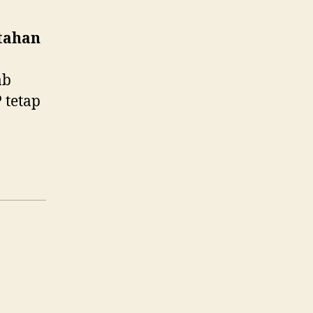
 tahan
ab
P tetap