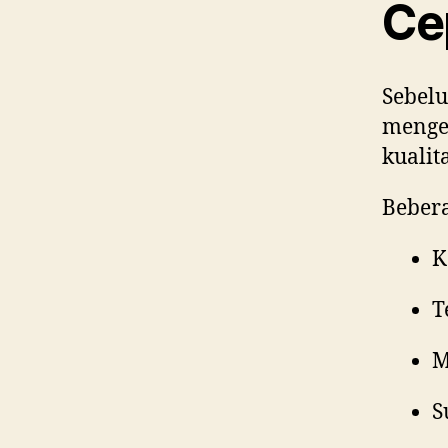
Ce
Sebel
menge
kualit
Beber
K
T
M
S