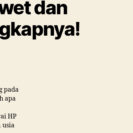
Awet dan
ngkapnya!
g pada
ih apa
rai HP
 usia