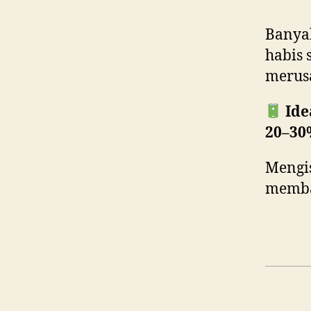
Banyak
habis 
merusa
Ide
20–30
Mengis
memban