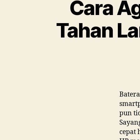
Cara Ag
Tahan La
Batera
smartp
pun ti
Sayan
cepat 