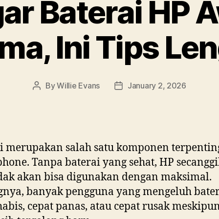
ar Baterai HP 
ma, Ini Tips Le
By
Willie Evans
January 2, 2026
Post
Post
author
date
i merupakan salah satu komponen terpentin
hone. Tanpa baterai yang sehat, HP secangg
dak akan bisa digunakan dengan maksimal.
gnya, banyak pengguna yang mengeluh bate
habis, cepat panas, atau cepat rusak meskipun