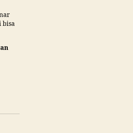
enar
 bisa
ran