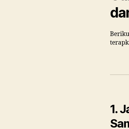
da
Beriku
terapk
1. 
Sa