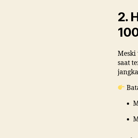
2. 
100
Meski 
saat t
jangka
Bata
M
M