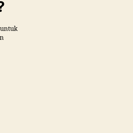
?
 untuk
un