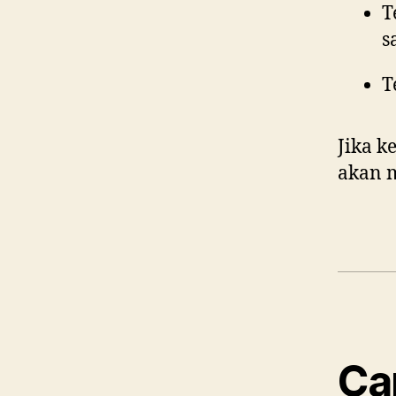
T
s
T
Jika k
akan m
Ca