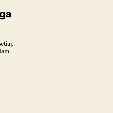
gga
setiap
alam