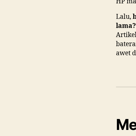
HP mas
Lalu,
lama?
Artike
batera
awet d
Me