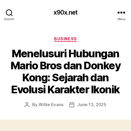
x90x.net
Search
Menu
Categories
BUSINESS
Menelusuri Hubungan
Mario Bros dan Donkey
Kong: Sejarah dan
Evolusi Karakter Ikonik
By
Willie Evans
June 13, 2025
Post
Post
author
date