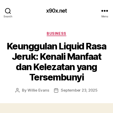
x90x.net
Search
Menu
Categories
BUSINESS
Keunggulan Liquid Rasa
Jeruk: Kenali Manfaat
dan Kelezatan yang
Tersembunyi
By
Willie Evans
September 23, 2025
Post
Post
author
date